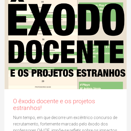
O êxodo docente e os projetos
estranhos!
Num tempo, em que decorre um excêntrico concurso de
recrutamento, fortemente marcado pelo êxodo dos
professores QA/QE, impõe-se refletir sobre os impactos