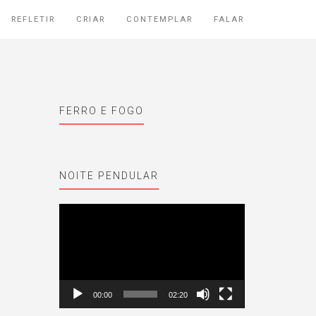
REFLETIR
CRIAR
CONTEMPLAR
FALAR
FERRO E FOGO
NOITE PENDULAR
Reprodutor
de
vídeo
00:00
02:20