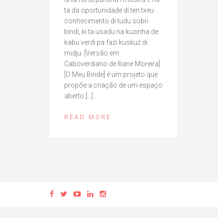
ta da oportunidade di ten txeu
conhecimento di tudu sobri
bindi, ki ta usadu na kuzinha de
kabu verdi pa fazi kuskuz di
midju. [Versão em
Caboverdiano de Iliane Moreira]
[O Meu Binde] é um projeto que
propõe a criação de um espaço
aberto […]
READ MORE