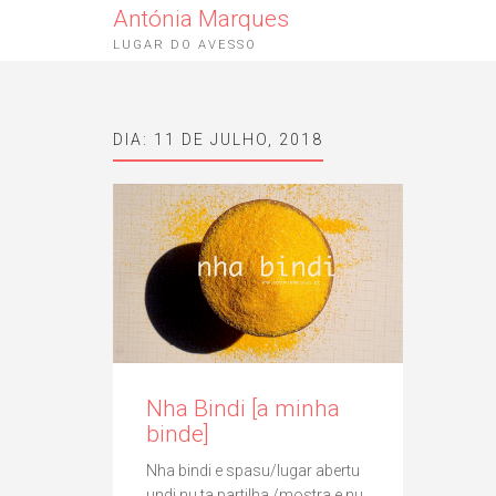
Antónia Marques
LUGAR DO AVESSO
DIA:
11 DE JULHO, 2018
Nha Bindi [a minha
binde]
Nha bindi e spasu/lugar abertu
undi nu ta partilha /mostra e nu