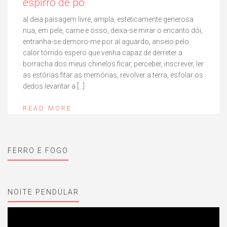
espirro de pó
al deia paisagem livre, ampla, esteticamente generosa
nua, em pele, carne e osso, deixa-se mirar o encanto dói,
entranha-se demoro-me por aí aguardo, anseio pelo
calor tórrido espero que venha capaz de derreter a
borracha dos meus chinelos ficar, perceber, inscrever, ler
as estórias fitar as memórias, revolver a terra, esfolar os
dedos levantar a […]
READ MORE
FERRO E FOGO
NOITE PENDULAR
Reprodutor
de